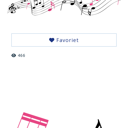
Favoriet
466