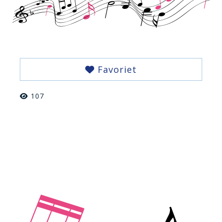
Favoriet
107