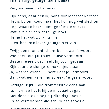
Thans volgt getuige Maria Banaan
Yes, we have no bananas
Kijk eens, daar ben ik, bonsjour Meester Rechter
Het is buiten koud maar het kon nog wel slechter
Zeg, waarde heer, kom, geef me een stoel
Wat is ’t hier een gezellige boel
He he he, wat zit ik nu fijn
Ik wil heel m’n leven getuige hier zijn
Zwijg een moment, thans ben ik aan ’t woord
Wie heeft die juffrouw Louise vermoord
Beste meneer, dat heeft hij toch gedaan
Kijk daar die slungel onnozeltjes staan
Ja, waarde vriend, jij hebt Loesje vermoord
Bah, wat een kerel, nu spreekt ‘ie geen woord
Getuige, kijkt u die trommelstok eens aan
Ja, hiermee heeft hij de misdaad begaan
Met deze stok sloeg hij elke dag Loesje
En zo vermoordde die schurk dat snoesje
Is dat waar, beklaagde Swing