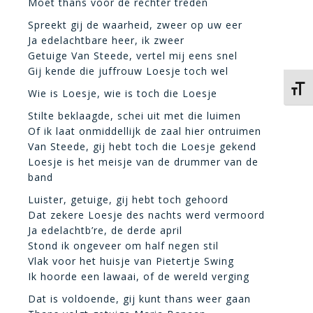
Moet thans voor de rechter treden
Spreekt gij de waarheid, zweer op uw eer
Ja edelachtbare heer, ik zweer
Getuige Van Steede, vertel mij eens snel
Gij kende die juffrouw Loesje toch wel
Kies 
Wie is Loesje, wie is toch die Loesje
Stilte beklaagde, schei uit met die luimen
Of ik laat onmiddellijk de zaal hier ontruimen
Van Steede, gij hebt toch die Loesje gekend
Loesje is het meisje van de drummer van de
band
Luister, getuige, gij hebt toch gehoord
Dat zekere Loesje des nachts werd vermoord
Ja edelachtb’re, de derde april
Stond ik ongeveer om half negen stil
Vlak voor het huisje van Pietertje Swing
Ik hoorde een lawaai, of de wereld verging
Dat is voldoende, gij kunt thans weer gaan