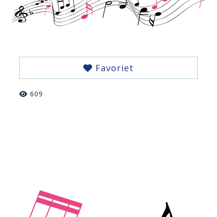
Favoriet
609