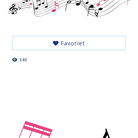
Favoriet
340