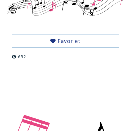
Favoriet
652