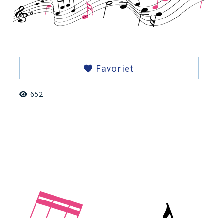
Favoriet
652