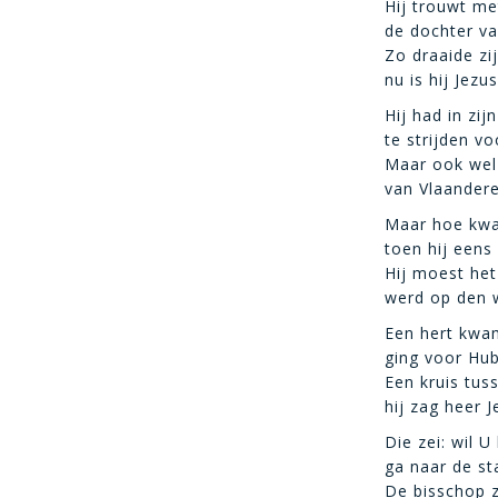
Hij trouwt me
de dochter va
Zo draaide zij
nu is hij Jezus
Hij had in zij
te strijden vo
Maar ook wel 
van Vlaandere
Maar hoe kw
toen hij eens
Hij moest het
werd op den 
Een hert kwa
ging voor Hub
Een kruis tus
hij zag heer J
Die zei: wil U
ga naar de st
De bisschop z