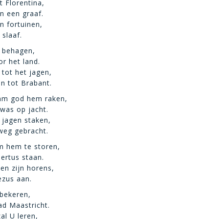
t Florentina,
n een graaf.
n fortuinen,
 slaaf.
n behagen,
or het land.
tot het jagen,
n tot Brabant.
am god hem raken,
 was op jacht.
 jagen staken,
weg gebracht.
m hem te storen,
ertus staan.
sen zijn horens,
ezus aan.
 bekeren,
ad Maastricht.
al U leren,