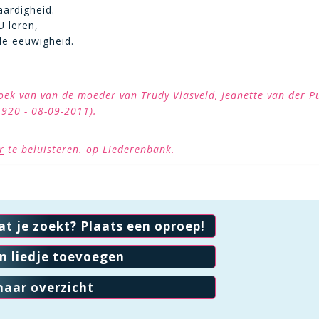
ardigheid.
U leren,
de eeuwigheid.
boek van van de moeder van Trudy Vlasveld, Jeanette van der P
1920 - 08-09-2011).
r
te beluisteren. op Liederenbank.
at je zoekt? Plaats een oproep!
en liedje toevoegen
naar overzicht