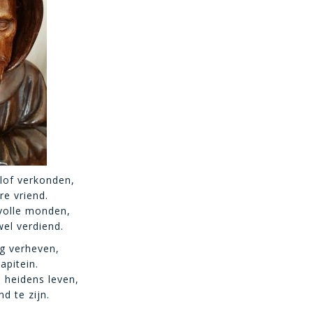
lof verkonden,
e vriend.
volle monden,
wel verdiend.
g verheven,
apitein.
 heidens leven,
d te zijn.