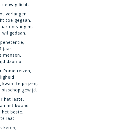
 eeuwig licht.
oot verlangen,
ht toe gegaan.
daar ontvangen,
s wil gedaan.
 penetentie,
4 jaar.
le mensen,
ijd daarna.
r Rome reizen,
iligheid
 kwam te prijzen,
 bisschop gewijd.
r het leste,
van het kwaad.
r het beste,
te laat.
s keren,