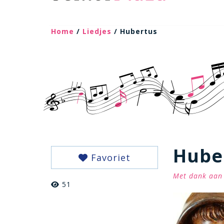
Home
/
Liedjes
/ Hubertus
Hube
Favoriet
Met dank aan 
51