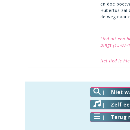
en doe boetva
Hubertus zal 
de weg naar 
Lied uit een 
Dings (15-07-
Het lied is
hie
Niet w
Zelf e
Terug 