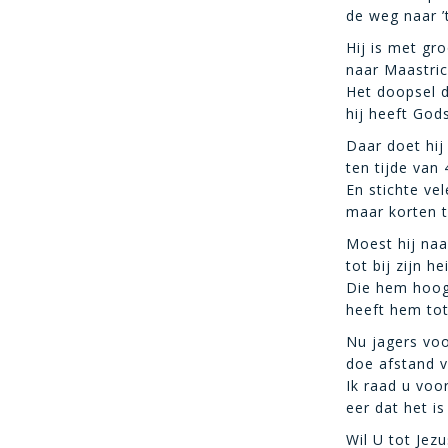
de weg naar ’t
Hij is met gr
naar Maastric
Het doopsel 
hij heeft God
Daar doet hij
ten tijde van 
En stichte ve
maar korten t
Moest hij naa
tot bij zijn he
Die hem hoog
heeft hem tot
Nu jagers voo
doe afstand 
Ik raad u voo
eer dat het is 
Wil U tot Jezu