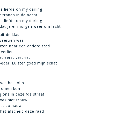
de liefde oh my darling
 tranen in de nacht
de liefde oh my darling
dat je er morgen weer om lacht
uit de klas
 veertien was
izen naar een andere stad
verliet
t eerst verdriet
oeder: Luister goed mijn schat
was het John
dromen kon
j ons in dezelfde straat
was niet trouw
iet zo nauw
j het afscheid deze raad