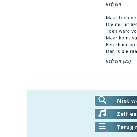
Refrein
Maar toen d
Die mij uit li
Toen werd voo
Maar komt van 
Een kleine wo
Dan is die ra
Refrein (2x)
Niet w
Zelf e
Terug 