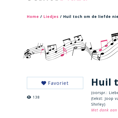
Home
/
Liedjes
/ Huil toch om de liefde ni
Huil 
Favoriet
(oorspr.: Lie
138
(tekst: Joop 
Shirley)
Met dank aan 