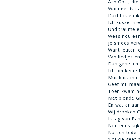
Ach Gott, die
Wanneer is da
Dacht ik en ik
Ich kusse Ih
Und traume es
Wees nou een
Je smoes verv
Want leuter 
Van liedjes e
Dan gehe ich
Ich bin keine
Musik ist mir
Geef mij maa
Toen kwam he
Met blonde Gr
En wat er aan
Wij dronken 
Ik lag van Pa
Nou eens kijk
Na een teder 
‘Loukie geef 