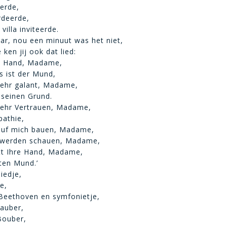
erde,
rdeerde,
villa inviteerde.
ar, nou een minuut was het niet,
 ken jij ook dat lied:
re Hand, Madame,
 ist der Mund,
sehr galant, Madame,
 seinen Grund.
sehr Vertrauen, Madame,
pathie,
auf mich bauen, Madame,
 werden schauen, Madame,
tt Ihre Hand, Madame,
ten Mund.’
iedje,
e,
Beethoven en symfonietje,
auber,
Bouber,