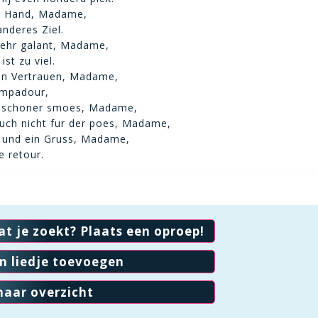
re Hand, Madame,
anderes Ziel.
sehr galant, Madame,
st zu viel.
in Vertrauen, Madame,
ompadour,
n schoner smoes, Madame,
auch nicht fur der poes, Madame,
 und ein Gruss, Madame,
 retour.
at je zoekt? Plaats een oproep!
en liedje toevoegen
naar overzicht