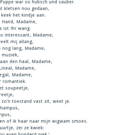
 Puppe war so hubsch und sauber.
t kletsen nou gedaan,
 keek het kindje aan.
re Hand, Madame,
 ist Ihr wang.
s interessant, Madame,
eelt mij allang,
je nog lang, Madame,
n muziek,
 aan den haal, Madame,
 Lineal, Madame,
 egal, Madame,
r romantiek.
t soupeetje,
eetje,
 zo’n toestand vast zit, weet je.
Champus,
mpus,
en of ik haar naar mijn wigwam smoes.
uurtje, zei ze kwiek:
mij even honderd piek.’