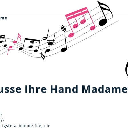
ame
kusse Ihre Hand Madame
,
dy,
ttigste asblonde fee, die