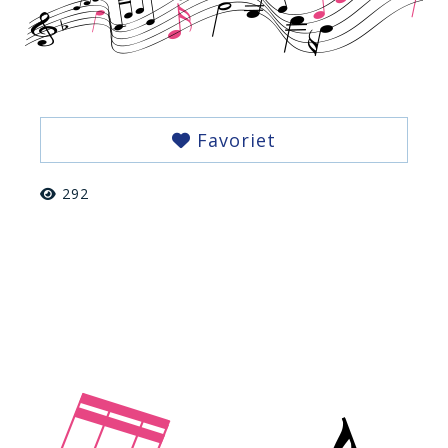
Favoriet
292