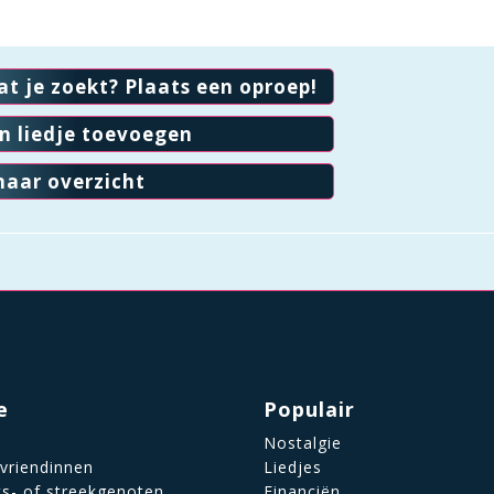
at je zoekt? Plaats een oproep!
en liedje toevoegen
naar overzicht
e
Populair
Nostalgie
 vriendinnen
Liedjes
ts- of streekgenoten
Financiën