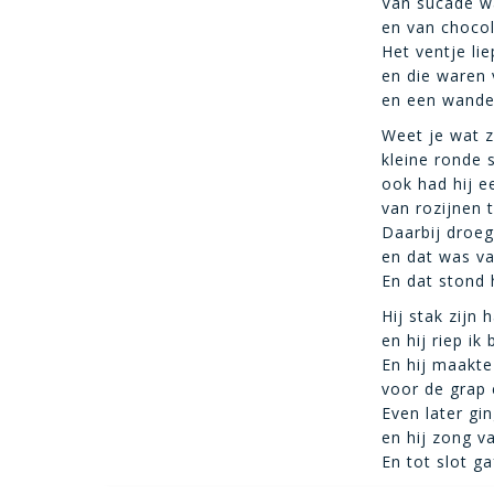
Van sucade wa
en van chocol
Het ventje li
en die waren
en een wandel
Weet je wat z
kleine ronde 
ook had hij e
van rozijnen 
Daarbij droeg 
en dat was v
En dat stond 
Hij stak zijn
en hij riep ik
En hij maakte
voor de grap 
Even later gi
en hij zong va
En tot slot ga