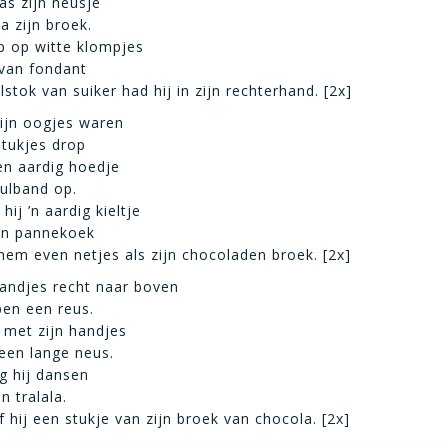
s zijn neusje
a zijn broek.
ep op witte klompjes
 van fondant
stok van suiker had hij in zijn rechterhand. [2x]
ijn oogjes waren
stukjes drop
en aardig hoedje
tulband op.
hij ’n aardig kieltje
an pannekoek
hem even netjes als zijn chocoladen broek. [2x]
 handjes recht naar boven
 ben een reus.
 met zijn handjes
een lange neus.
ng hij dansen
n tralala.
f hij een stukje van zijn broek van chocola. [2x]