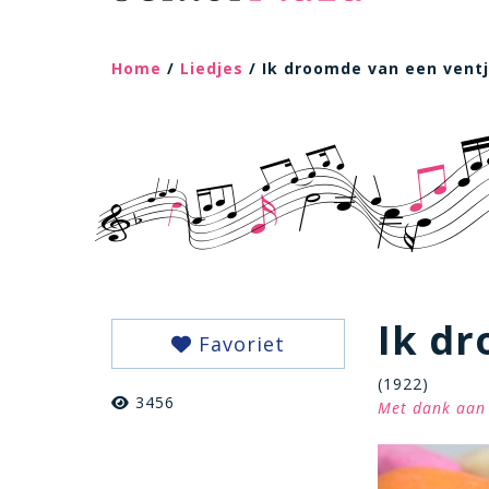
Home
/
Liedjes
/ Ik droomde van een vent
Ik dr
Favoriet
(1922)
3456
Met dank aan 