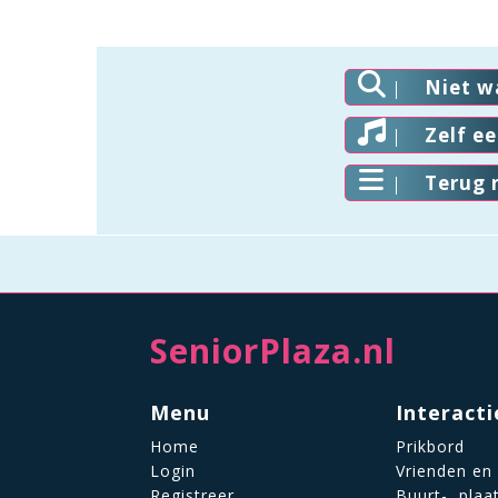
Niet w
Zelf e
Terug 
SeniorPlaza.nl
Menu
Interacti
Home
Prikbord
Login
Vrienden en
Registreer
Buurt-, plaa