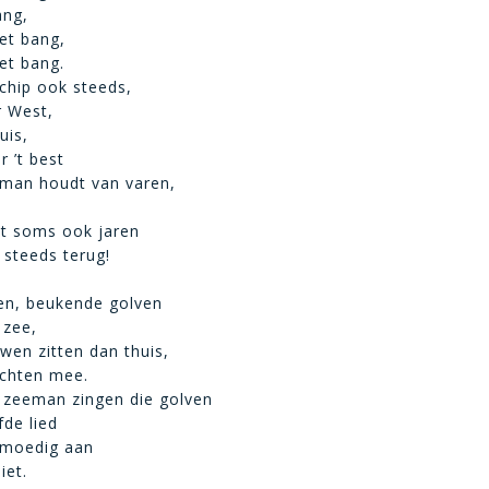
ang,
et bang,
et bang.
schip ook steeds,
r West,
uis,
er ’t best
man houdt van varen,
et soms ook jaren
 steeds terug!
en, beukende golven
 zee,
wen zitten dan thuis,
achten mee.
 zeeman zingen die golven
fde lied
emoedig aan
iet.