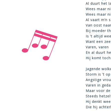
Al duurt het l
Wees maar ni
Wees maar ni
Al vaart m’n 
Van oost naa
Bij moeder th
Is ’t altijd we
Want een zee
Varen, varen
En al duurt h
Hij komt toch
Jagende wolk
Storm is ’t op
Angstige vrou
Varen in ged
Maar voor de
Steeds hetzel
Hij denkt we
Die hij achterl