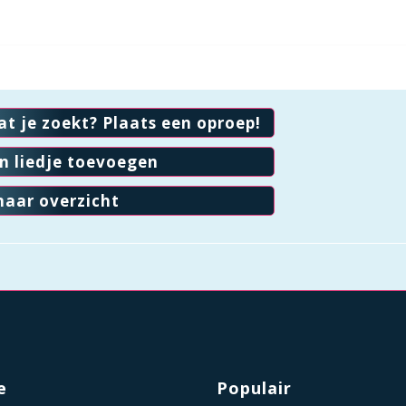
at je zoekt? Plaats een oproep!
en liedje toevoegen
naar overzicht
e
Populair