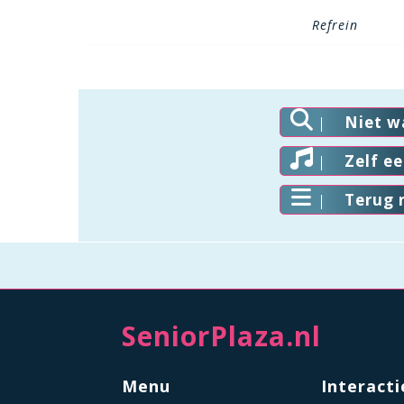
Refrein
Niet w
Zelf e
Terug 
SeniorPlaza.nl
Menu
Interacti