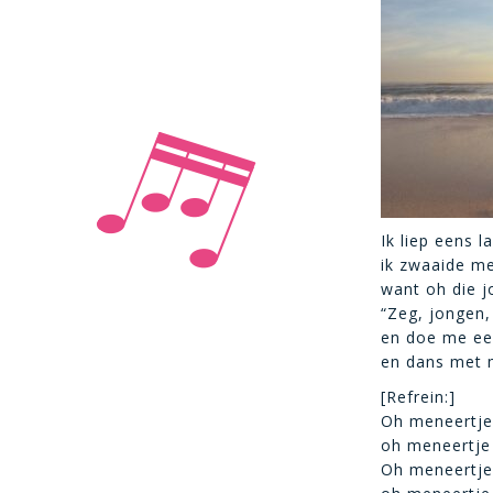
Ik liep eens l
ik zwaaide m
want oh die j
“Zeg, jongen,
en doe me een
en dans met m
[Refrein:]
Oh meneertje
oh meneertje
Oh meneertje