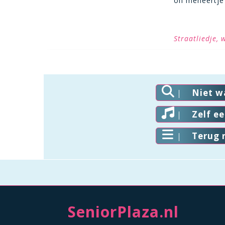
oh meneertje
Straatliedje, 
Niet w
Zelf e
Terug 
SeniorPlaza.nl