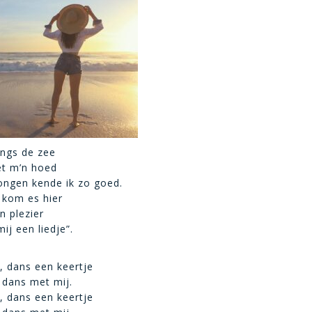
angs de zee
et m’n hoed
ongen kende ik zo goed.
 kom es hier
 plezier
ij een liedje”.
, dans een keertje
 dans met mij.
, dans een keertje