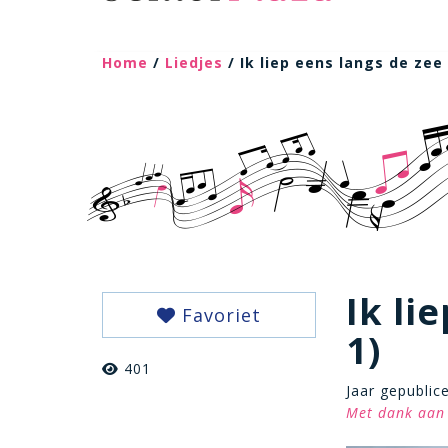
Home
/
Liedjes
/ Ik liep eens langs de zee 
Ik li
Favoriet
1)
401
Jaar gepublic
Met dank aan 