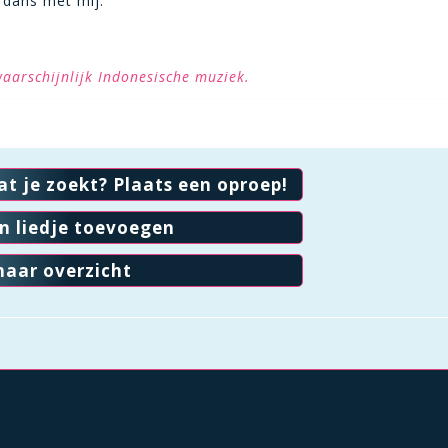
 dans met mij.
waarschijnlijk Indonesische muziek.
at je zoekt? Plaats een oproep!
en liedje toevoegen
naar overzicht