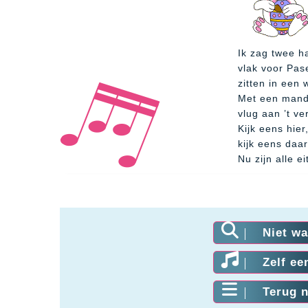
Ik zag twee h
vlak voor Pas
zitten in een 
Met een mand 
vlug aan ’t ve
Kijk eens hier
kijk eens daar
Nu zijn alle ei
Niet wa
Zelf ee
Terug n