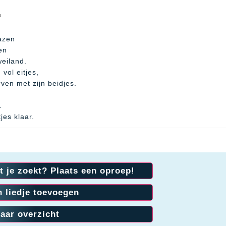
azen
en
weiland.
vol eitjes,
rven met zijn beidjes.
,
.
tjes klaar.
t je zoekt? Plaats een oproep!
n liedje toevoegen
aar overzicht