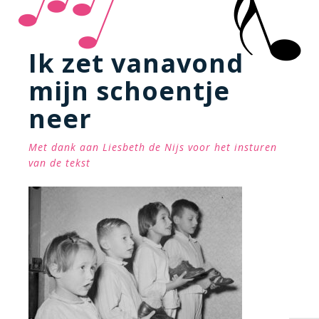
Ik zet vanavond
mijn schoentje
neer
Met dank aan Liesbeth de Nijs voor het insturen
van de tekst