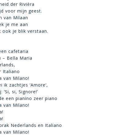
eid der Rivièra
jd voor mijn geest.
m van Milaan
ek je me aan
 ook je blik verstaan.
een cafetaria
u – Bella Maria
rlands,
r Italiano
ia van Milano!
i ik zachtjes ‘Amore’,
: ‘Si, si, Signore!’
de een pianino zeer piano
ia van Milano!
a!
a!
sprak Nederlands en Italiano
ia van Milano!