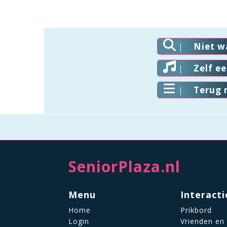
Niet w
Zelf e
Terug 
SeniorPlaza.nl
Menu
Interacti
Home
Prikbord
Login
Vrienden en