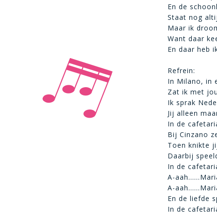
En de schoonh
Staat nog alti
Maar ik droo
Want daar ke
En daar heb ik
Refrein:
In Milano, in 
Zat ik met jo
Ik sprak Nede
Jij alleen maa
In de cafetar
Bij Cinzano ze
Toen knikte jij
Daarbij speel
In de cafetar
A-aah……Mari
A-aah……Mari
En de liefde 
In de cafetar