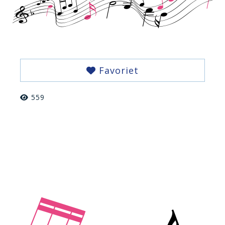
Favoriet
559