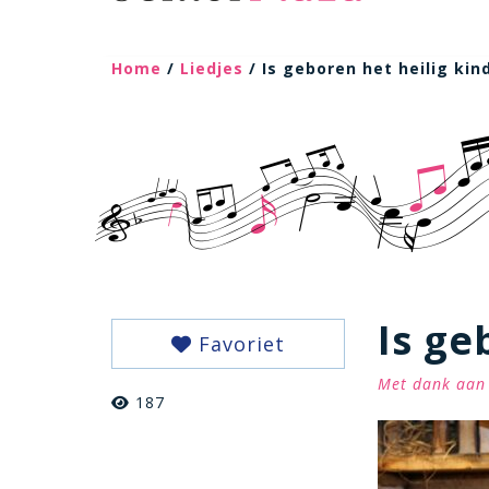
Home
/
Liedjes
/ Is geboren het heilig kind
Is ge
Favoriet
Met dank aan 
187