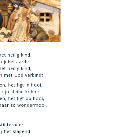
het heilig kind,
n jubel aarde.
het heilig kind,
n met God verbindt.
en, het ligt in hooi,
 zijn kleine kribbe.
ken, het ligt op hooi,
 maar zo wondermooi.
til terneer,
ij het slapend