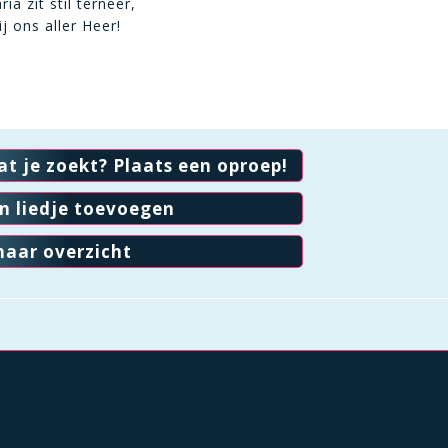
ia zit stil terneer,
j ons aller Heer!
at je zoekt? Plaats een oproep!
en liedje toevoegen
naar overzicht