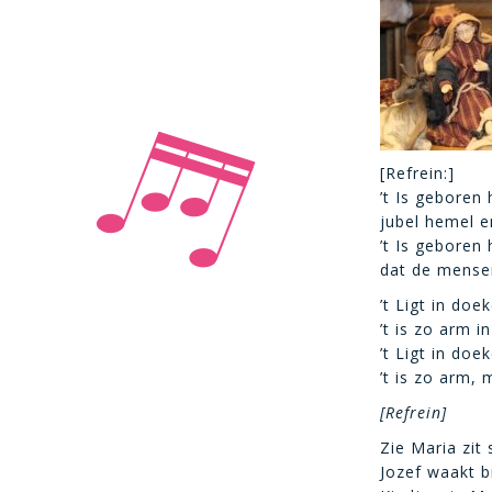
[Refrein:]
’t Is geboren 
jubel hemel e
’t Is geboren 
dat de mense
’t Ligt in doek
’t is zo arm in
’t Ligt in doe
’t is zo arm,
[Refrein]
Zie Maria zit s
Jozef waakt b