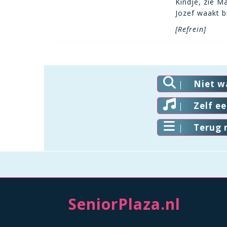
Kindje, zie Mar
Jozef waakt bi
[Refrein]
Niet w
Zelf e
Terug 
SeniorPlaza.nl