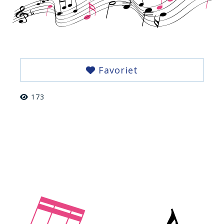
Favoriet
173