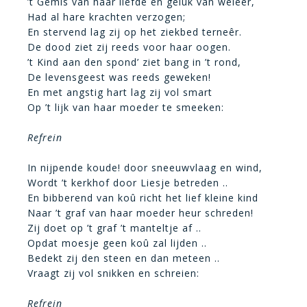
’t Gemis van haar liefde en geluk van weleer,
Had al hare krachten verzogen;
En stervend lag zij op het ziekbed terneêr.
De dood ziet zij reeds voor haar oogen.
’t Kind aan den spond’ ziet bang in ’t rond,
De levensgeest was reeds geweken!
En met angstig hart lag zij vol smart
Op ’t lijk van haar moeder te smeeken:
Refrein
In nijpende koude! door sneeuwvlaag en wind,
Wordt ’t kerkhof door Liesje betreden ..
En bibberend van koû richt het lief kleine kind
Naar ’t graf van haar moeder heur schreden!
Zij doet op ’t graf ’t manteltje af ..
Opdat moesje geen koû zal lijden ..
Bedekt zij den steen en dan meteen ..
Vraagt zij vol snikken en schreien:
Refrein