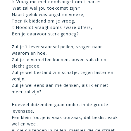
‘k Vraag me met doodsangst om ’t harte:
‘Wat zal wel jou toekomst zijn?’
Naast geluk was angst en vreeze,
Toen ik biddend om je vroeg,
’t Noodlot vraagt soms zware offers,
Ben je daarvoor sterk genoeg?
Zul je ’t levensraadsel peilen, vragen naar
waarom en hoe,
Zal je je verheffen kunnen, boven valsch en
slecht gedoe.
Zul je wel bestand zijn schatje, tegen laster en
venijn,
Zul je wel eens aan me denken, als ik er niet
meer zal zijn?
Hoeveel duizenden gaan onder, in de groote
levenszee,
Een klein foutje is vaak oorzaak, dat beslist vaak
wel en wee .
Al die duizenden in cellen, meisjes die de straat