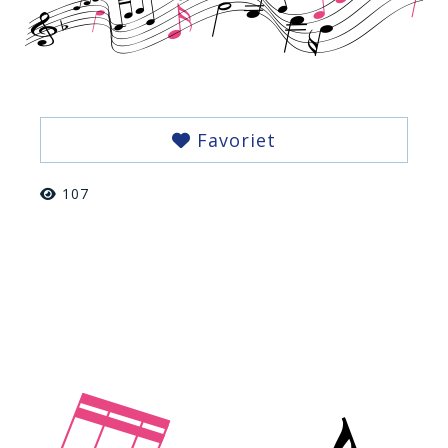
Favoriet
107