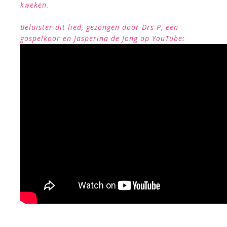
kweken.
Beluister dit lied, gezongen door Drs P, een
gospelkoor en Jasperina de Jong op YouTube: