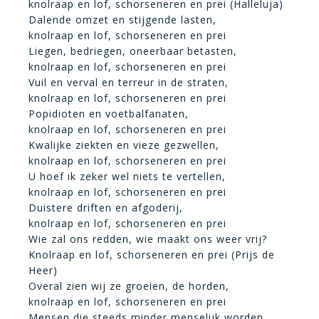
knolraap en lof, schorseneren en prei (Halleluja)
Dalende omzet en stijgende lasten,
knolraap en lof, schorseneren en prei
Liegen, bedriegen, oneerbaar betasten,
knolraap en lof, schorseneren en prei
Vuil en verval en terreur in de straten,
knolraap en lof, schorseneren en prei
Popidioten en voetbalfanaten,
knolraap en lof, schorseneren en prei
Kwalijke ziekten en vieze gezwellen,
knolraap en lof, schorseneren en prei
U hoef ik zeker wel niets te vertellen,
knolraap en lof, schorseneren en prei
Duistere driften en afgoderij,
knolraap en lof, schorseneren en prei
Wie zal ons redden, wie maakt ons weer vrij?
Knolraap en lof, schorseneren en prei (Prijs de
Heer)
Overal zien wij ze groeien, de horden,
knolraap en lof, schorseneren en prei
Mensen die steeds minder menselijk worden,