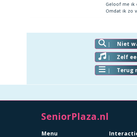
Geloof me ik 
Omdat ik zo v
Niet w
Zelf e
Terug 
SeniorPlaza.nl
Menu
Interacti