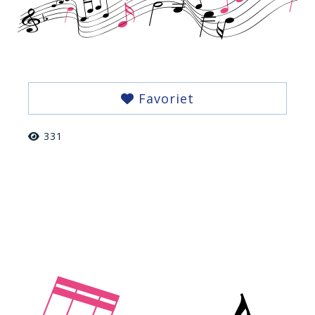
Favoriet
331