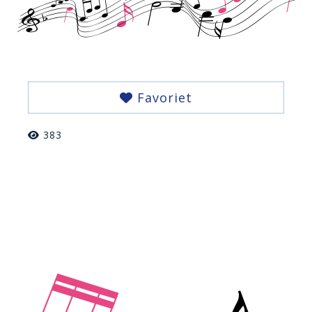
Favoriet
383