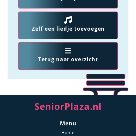
Zelf een liedje toevoegen
Terug naar overzicht
SeniorPlaza.nl
Menu
Home