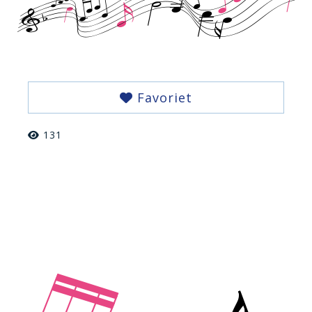
Favoriet
131