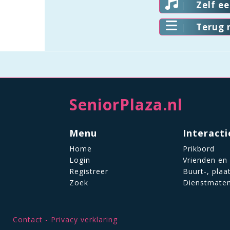
Zelf e
Terug 
SeniorPlaza.nl
Menu
Interacti
Home
Prikbord
Login
Vrienden en
Registreer
Buurt-, plaa
Zoek
Dienstmate
Contact
Privacy verklaring