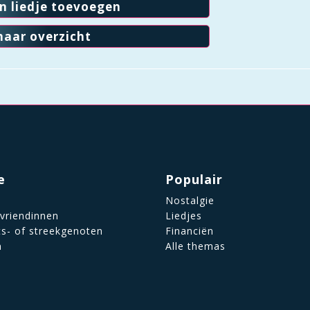
en liedje toevoegen
naar overzicht
e
Populair
Nostalgie
 vriendinnen
Liedjes
ts- of streekgenoten
Financiën
n
Alle themas