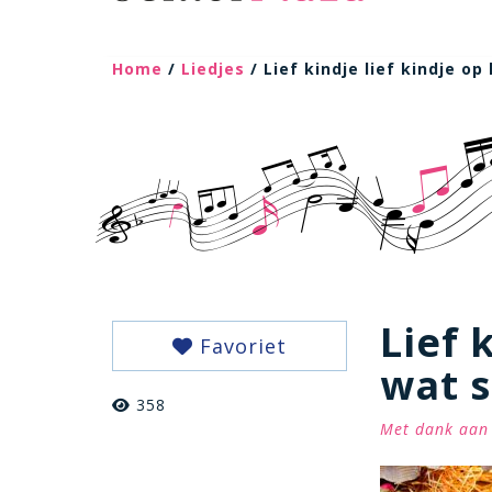
Home
/
Liedjes
/ Lief kindje lief kindje op
Lief 
Favoriet
wat s
358
Met dank aan 