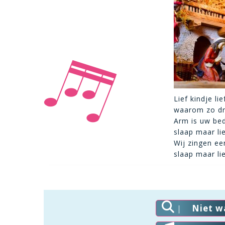
Lief kindje li
waarom zo dro
Arm is uw be
slaap maar li
Wij zingen een
slaap maar li
Niet w