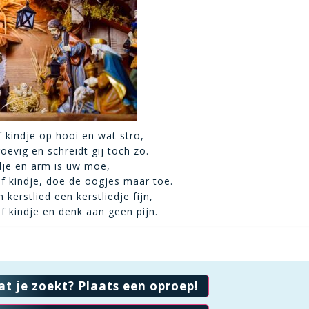
ef kindje op hooi en wat stro,
evig en schreidt gij toch zo.
dje en arm is uw moe,
ef kindje, doe de oogjes maar toe.
 kerstlied een kerstliedje fijn,
ef kindje en denk aan geen pijn.
at je zoekt? Plaats een oproep!