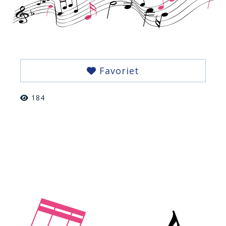
Favoriet
184