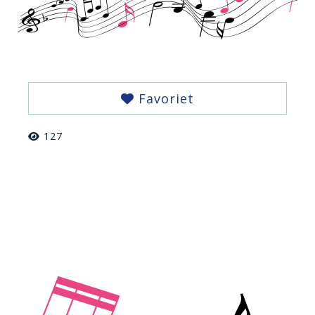
Favoriet
127