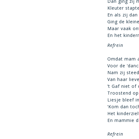
Dan ging zij 
Kleuter stapte
En als zij da
Ging de klein
Maar vaak ont
En het kinder
Refrein
Omdat mam al
Voor de ‘danc
Nam zij steed
Van haar lieve
’t Gaf niet of
Troostend op
Liesje bleef i
‘Kom dan toc
Het kinderzie
En mammie da
Refrein