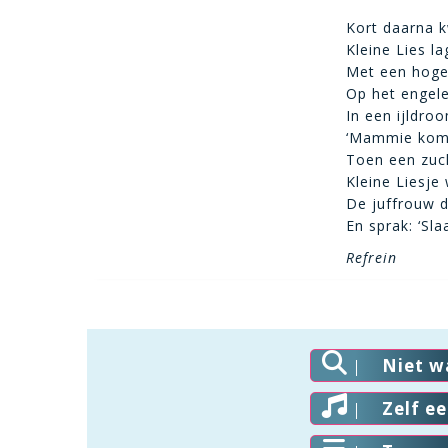
Kort daarna k
Kleine Lies la
Met een hoge
Op het engele
In een ijldroo
‘Mammie kom 
Toen een zuc
Kleine Liesje
De juffrouw d
En sprak: ‘Slaa
Refrein
Niet w
Zelf e