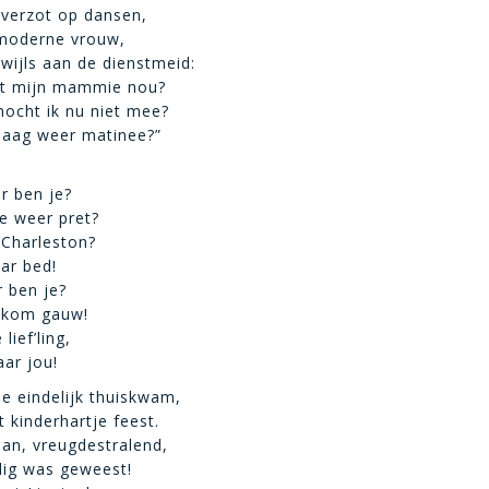
erzot op dansen,
 moderne vrouw,
kwijls aan de dienstmeid:
jft mijn mammie nou?
ocht ik nu niet mee?
daag weer matinee?”
 ben je?
 weer pret?
 Charleston?
aar bed!
 ben je?
kom gauw!
lief’ling,
aar jou!
e eindelijk thuiskwam,
 kinderhartje feest.
an, vreugdestralend,
lig was geweest!