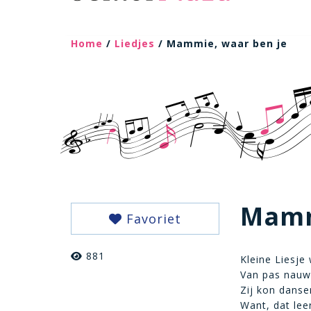
Home
/
Liedjes
/ Mammie, waar ben je
Mamm
Favoriet
881
Kleine Liesje
Van pas nauwe
Zij kon dansen
Want, dat le