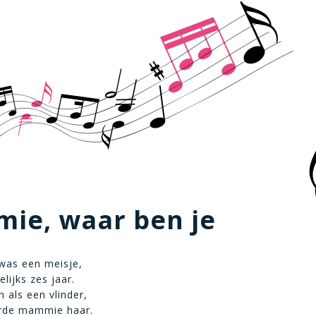
ie, waar ben je
 was een meisje,
lijks zes jaar.
 als een vlinder,
erde mammie haar.