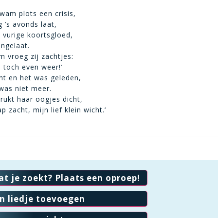
wam plots een crisis,
g ’s avonds laat,
 vurige koortsgloed,
ngelaat.
m vroeg zij zachtjes:
toch even weer!’
ht en het was geleden,
 was niet meer.
rukt haar oogjes dicht,
p zacht, mijn lief klein wicht.’
at je zoekt? Plaats een oproep!
en liedje toevoegen