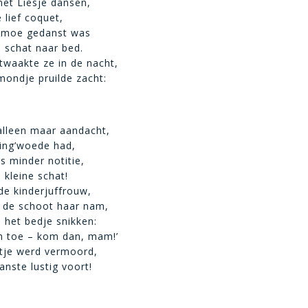
met Liesje dansen,
 lief coquet,
n moe gedanst was
e schat naar bed.
waakte ze in de nacht,
mondje pruilde zacht:
leen maar aandacht,
ing’woede had,
s minder notitie,
 kleine schat!
 de kinderjuffrouw,
 de schoot haar nam,
n het bedje snikken:
h toe – kom dan, mam!’
ltje werd vermoord,
nste lustig voort!