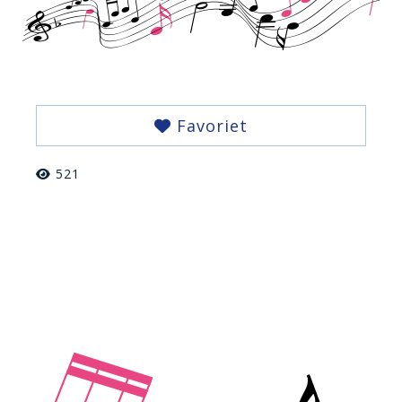
Favoriet
521