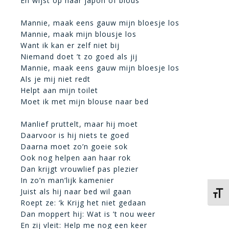
En wijst op haar japon of blous
Mannie, maak eens gauw mijn bloesje los
Mannie, maak mijn blousje los
Want ik kan er zelf niet bij
Niemand doet ’t zo goed als jij
Mannie, maak eens gauw mijn bloesje los
Als je mij niet redt
Helpt aan mijn toilet
Moet ik met mijn blouse naar bed
Manlief pruttelt, maar hij moet
Daarvoor is hij niets te goed
Daarna moet zo’n goeie sok
Ook nog helpen aan haar rok
Dan krijgt vrouwlief pas plezier
In zo’n man’lijk kamenier
Juist als hij naar bed wil gaan
Kies 
Roept ze: ‘k Krijg het niet gedaan
Dan moppert hij: Wat is ’t nou weer
En zij vleit: Help me nog een keer