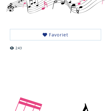
Favoriet
243