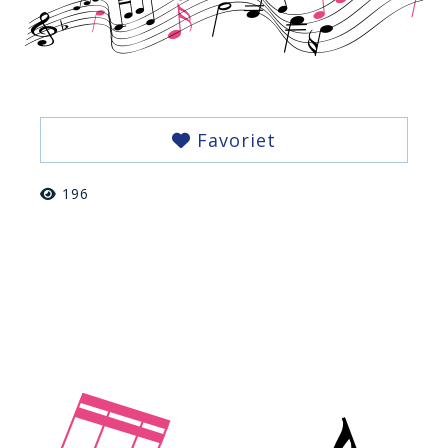
Favoriet
196