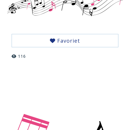
Favoriet
116