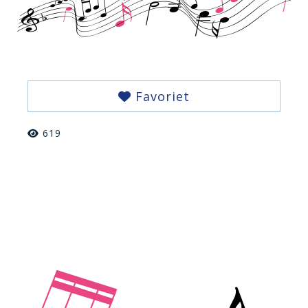
Favoriet
619