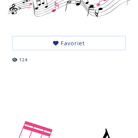
Favoriet
124