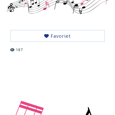
Favoriet
187