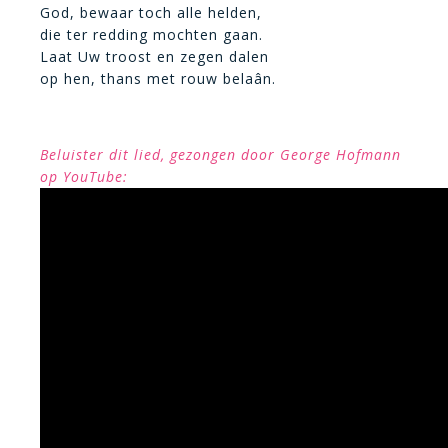
God, bewaar toch alle helden,
die ter redding mochten gaan.
Laat Uw troost en zegen dalen
op hen, thans met rouw belaân.
Beluister dit lied, gezongen door George Hofmann
op YouTube: