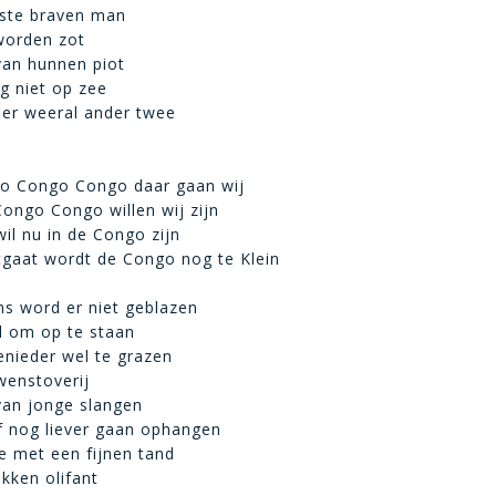
fste braven man
worden zot
 van hunnen piot
og niet op zee
 er weeral ander twee
o Congo Congo daar gaan wij
ongo Congo willen wij zijn
wil nu in de Congo zijn
rtgaat wordt de Congo nog te Klein
s word er niet geblazen
d om op te staan
nieder wel te grazen
wenstoverij
van jonge slangen
f nog liever gaan ophangen
e met een fijnen tand
kken olifant