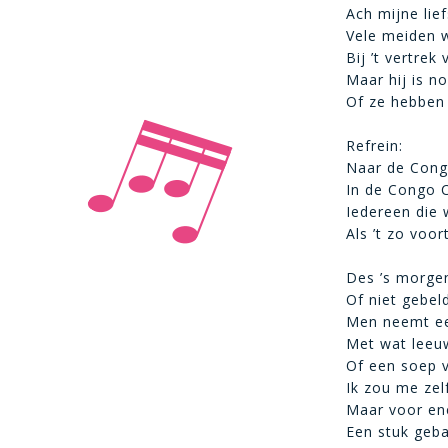
Ach mijne lie
Vele meiden 
Bij ’t vertrek
Maar hij is n
Of ze hebben
Refrein:
Naar de Cong
In de Congo C
Iedereen die 
Als ’t zo voo
Des ’s morgen
Of niet gebel
Men neemt ee
Met wat leeu
Of een soep 
Ik zou me zel
Maar voor en
Een stuk geba