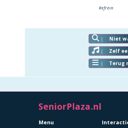
Refrein
Niet w
Zelf e
Terug 
SeniorPlaza.nl
Menu
Interacti