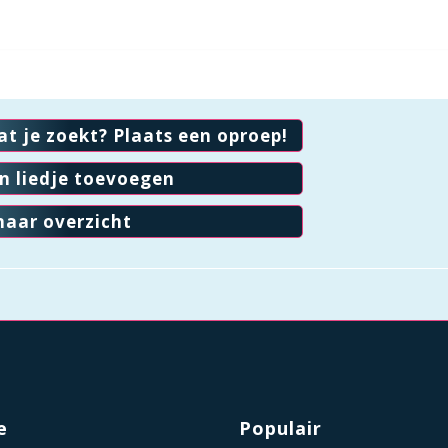
at je zoekt? Plaats een oproep!
en liedje toevoegen
naar overzicht
e
Populair