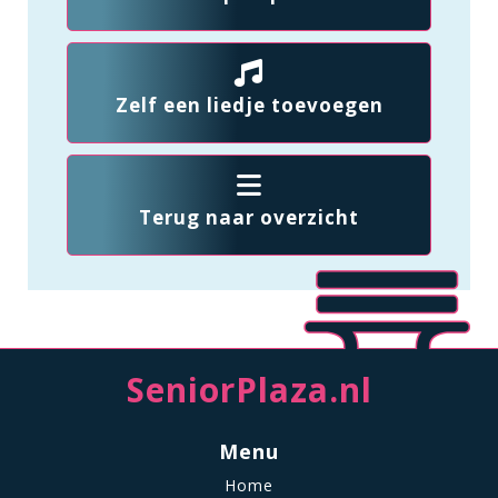
Zelf een liedje toevoegen
Terug naar overzicht
SeniorPlaza.nl
Menu
Home