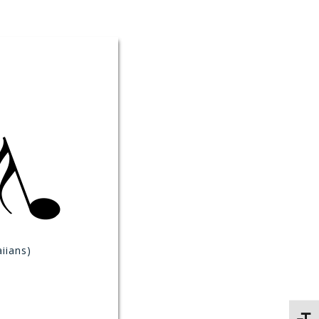
iians)