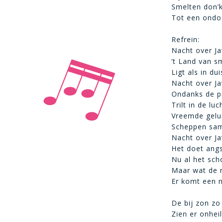
Smelten don’
Tot een ondoo
Refrein:
Nacht over Ja
’t Land van s
Ligt als in du
Nacht over Ja
Ondanks de p
Trilt in de lu
Vreemde gelu
Scheppen sam
Nacht over Ja
Het doet angs
Nu al het sch
Maar wat de 
Er komt een 
De bij zon zo
Zien er onheil