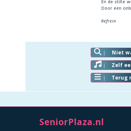
En de stilte 
Door een onb
Refrein
Niet w
Zelf e
Terug 
SeniorPlaza.nl