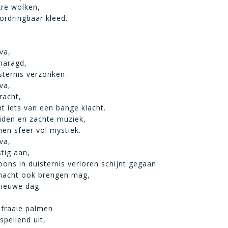
kre wolken,
rdringbaar kleed.
va,
maragd,
isternis verzonken.
va,
racht,
cht iets van een bange klacht.
iden en zachte muziek,
en sfeer vol mystiek.
va,
tig aan,
oons in duisternis verloren schijnt gegaan.
nacht ook brengen mag,
nieuwe dag.
 fraaie palmen
spellend uit,