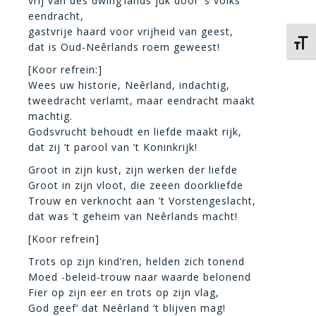
vrij van des dwing’lands juk door ’s volks
eendracht,
gastvrije haard voor vrijheid van geest,
Kies 
dat is Oud-Neêrlands roem geweest!
[Koor refrein:]
Wees uw historie, Neêrland, indachtig,
tweedracht verlamt, maar eendracht maakt
machtig.
Godsvrucht behoudt en liefde maakt rijk,
dat zij ’t parool van ’t Koninkrijk!
Groot in zijn kust, zijn werken der liefde
Groot in zijn vloot, die zeeën doorkliefde
Trouw en verknocht aan ’t Vorstengeslacht,
dat was ’t geheim van Neêrlands macht!
[Koor refrein]
Trots op zijn kind’ren, helden zich tonend
Moed -beleid-trouw naar waarde belonend
Fier op zijn eer en trots op zijn vlag,
God geef’ dat Neêrland ’t blijven mag!