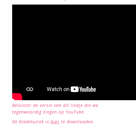
Beluister de versie van dit liedje die we
tegenwoordig zingen op YouTube.
De bladmuziek is
hier
te downloaden.