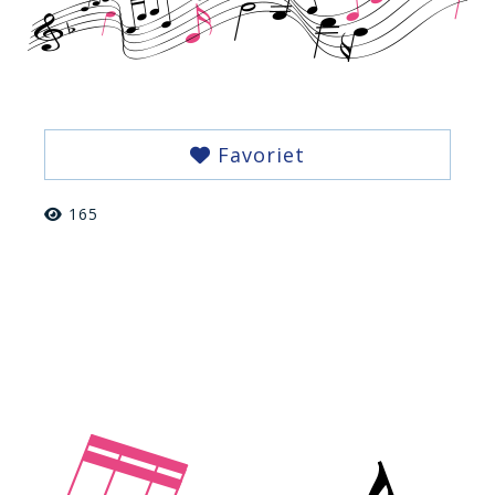
Favoriet
165