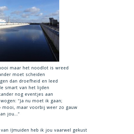
mooi maar het noodlot is wreed
kander moet scheiden
 ogen dan droefheid en leed
de smart van het lijden
lkander nog eventjes aan
bewogen: “Ja nu moet ik gaan;
zo mooi, maar voorbij weer zo gauw
 van jou…”
 van IJmuiden heb ik jou vaarwel gekust