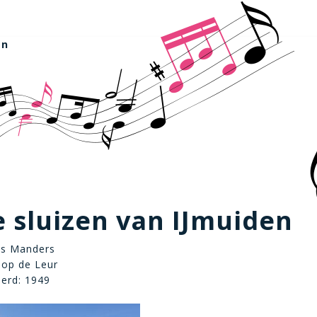
en
 sluizen van IJmuiden
os Manders
oop de Leur
eerd: 1949