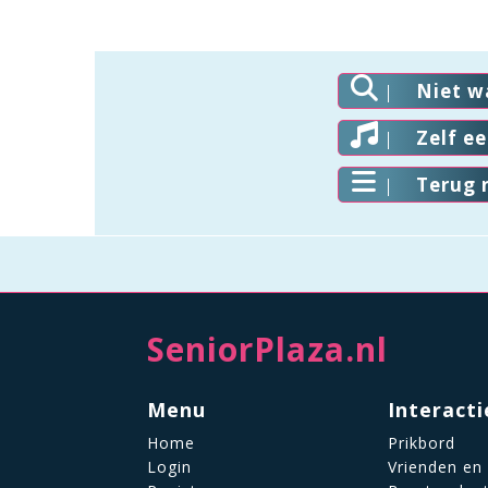
Niet w
Zelf e
Terug 
SeniorPlaza.nl
Menu
Interacti
Home
Prikbord
Login
Vrienden en