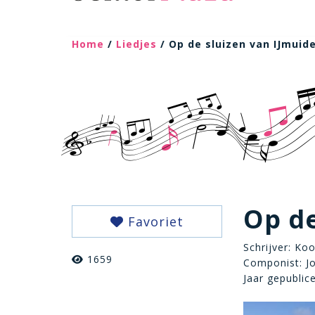
Home
/
Liedjes
/ Op de sluizen van IJmuid
Op de
Favoriet
Schrijver: Ko
1659
Componist: J
Jaar gepublic