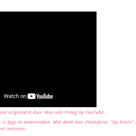
 lied uitgevoerd door Max van Praag op YouTube.
k is
hier
te downloaden. Met dank aan shantykoor “Op Koers” 
et insturen.