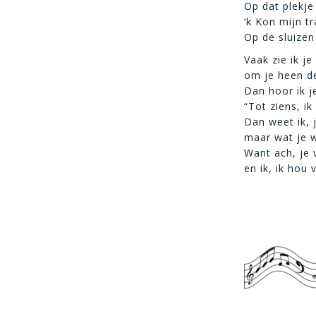
Op dat plekje
‘k Kon mijn t
Op de sluizen
Vaak zie ik j
om je heen d
Dan hoor ik j
“Tot ziens, i
Dan weet ik, 
maar wat je 
Want ach, je
en ik, ik hou 