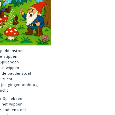
 paddenstoel,
e stippen,
Spillebeen
 te wippen
en de paddenstoel
e zucht
tjes gingen omhoog
lucht
r Spillebeen
n het wippen
e paddenstoel