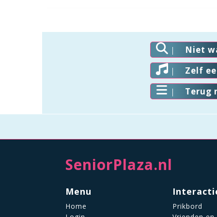
Niet w
Zelf e
Terug 
SeniorPlaza.nl
Menu
Interacti
Home
Prikbord
Login
Vrienden en