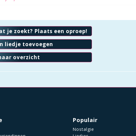
at je zoekt? Plaats een oproep!
en liedje toevoegen
naar overzicht
e
Populair
Nostalgie
 vriendinnen
Liedjes