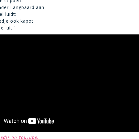
e stippen
der Langbaard aan
l luidt:
edje ook kapot
ei uit.”
liedje op YouTube.