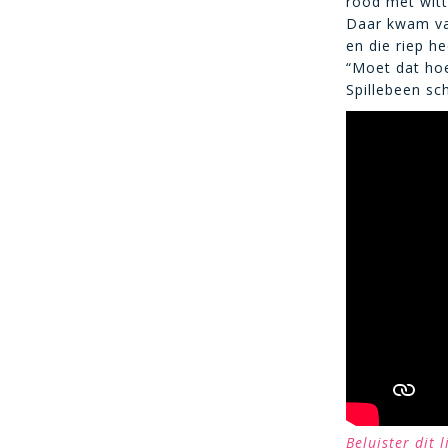
rood met witt
Daar kwam va
en die riep hee
“Moet dat ho
Spillebeen sch
Beluister dit 