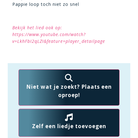
Pappie loop toch niet zo snel
Bekijk het lied ook op:
https://www.youtube.com/watch?
v=LkhFbI2qLZI&feature=player_detailpage
Niet wat je zoekt? Plaats een
oproep!
Zelf een liedje toevoegen