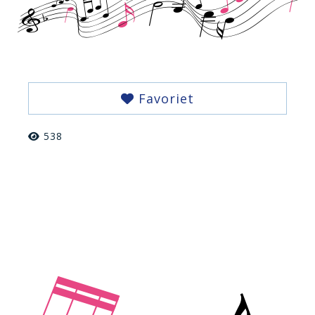
Favoriet
538