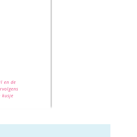
il en de
ervolgens
 kusje