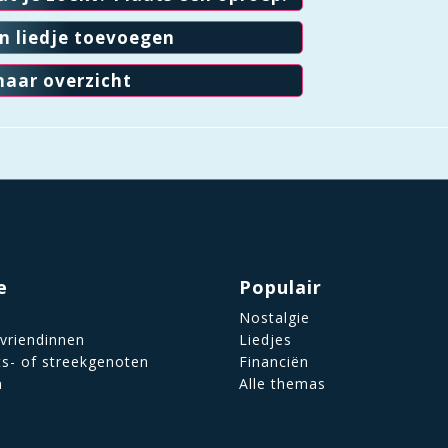
en liedje toevoegen
naar overzicht
e
Populair
Nostalgie
 vriendinnen
Liedjes
ts- of streekgenoten
Financiën
n
Alle themas