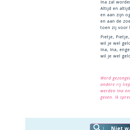
Ina zal worde
Altijd en alti
en aan zijn o
en aan de zoe
toen zij voor 
Pietje, Pietje
wil je wel gel
Ina, Ina, enge
wil je wel gel
Werd gezongen 
andere rij lie
werden Ina en
geven. Ik spr
Niet w