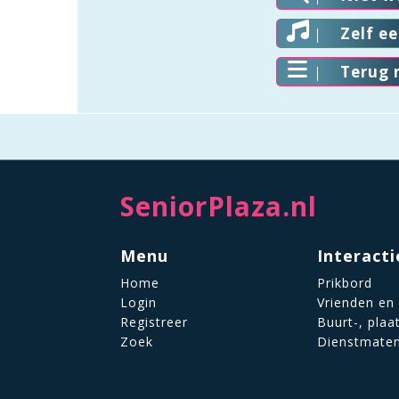
Zelf e
Terug 
SeniorPlaza.nl
Menu
Interacti
Home
Prikbord
Login
Vrienden en
Registreer
Buurt-, plaa
Zoek
Dienstmate