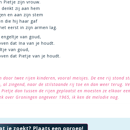
n Pietje zijn vrouw.
jd denkt zij aan hem
gen en aan zijn stem
n die hij haar gaf
het eerst in zijn armen lag.
, engeltje van goud,
oven dat Ina van je houdt.
ltje van goud,
oven dat Pietje van je houdt.
door twee rijen kinderen, vooral meisjes. De ene rij stond st
p, al zingend, naar de stilstaande rij toe en dan weer terug. V
 Pietje dan tussen de rijen geplaatst en moesten ze elkaar een
eek over Groningen ongeveer 1965, ik ken de melodie nog.
at je zoekt? Plaats een oproep!