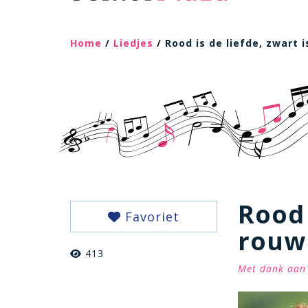
Home
/
Liedjes
/ Rood is de liefde, zwart 
Rood 
Favoriet
rouw
413
Met dank aan 