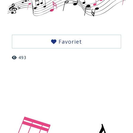
Favoriet
493