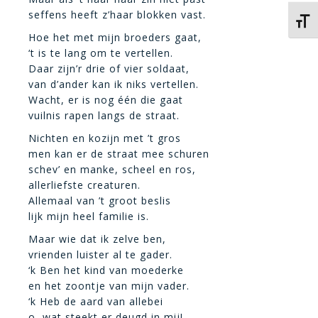
seffens heeft z’haar blokken vast.
Kies 
Hoe het met mijn broeders gaat,
‘t is te lang om te vertellen.
Daar zijn’r drie of vier soldaat,
van d’ander kan ik niks vertellen.
Wacht, er is nog één die gaat
vuilnis rapen langs de straat.
Nichten en kozijn met ’t gros
men kan er de straat mee schuren
schev’ en manke, scheel en ros,
allerliefste creaturen.
Allemaal van ’t groot beslis
lijk mijn heel familie is.
Maar wie dat ik zelve ben,
vrienden luister al te gader.
‘k Ben het kind van moederke
en het zoontje van mijn vader.
‘k Heb de aard van allebei
o, wat steekt er deugd in mij!