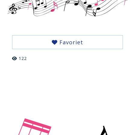
Favoriet
122