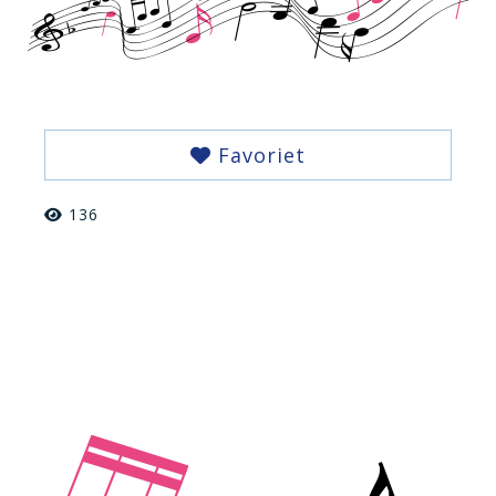
Favoriet
136